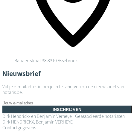
Rapaertstraat 38
8310 Assebroek
Nieuwsbrief
Vul je e-mailadres in om je in te schrijven op de nieuwsbrief van
notaris.be.
INSCHRIJVEN
Dirk Hendrickx en Benjamin Verheye - Geassocieerde notarissen
Dirk HENDRICKX, Benjamin VERHEYE
Contactgegevens