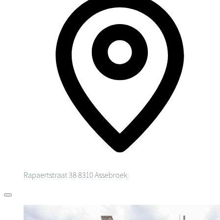
Rapaertstraat 38
8310 Assebroek