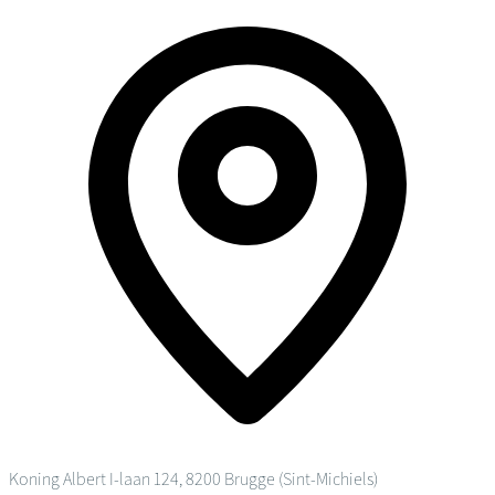
Koning Albert I-laan 124, 8200 Brugge (Sint-Michiels)