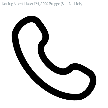
Koning Albert I-laan 124, 8200 Brugge (Sint-Michiels)